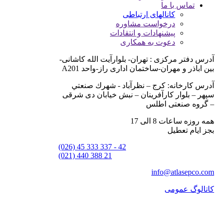
تماس با ما
کانالهای ارتباطی
درخواست مشاوره
پیشنهادات و انتقادات
دعوت به همکاری
آدرس دفتر مركزی : تهران- بلوارآيت الله كاشانی-
بين اباذر و مهران-ساختمان اداری راز-واحد A201
آدرس كارخانه: كرج – نظرآباد - شهرك صنعتي
سپهر – بلوار كارآفرينان – نبش خيابان دی شرقی
– گروه صنعتی اطلس
همه روزه ساعات 8 الی 17
بجز ایام تعطیل
(026) 45 333 337 - 42
(021) 440 388 21
info@atlasepco.com
کاتالوگ عمومی