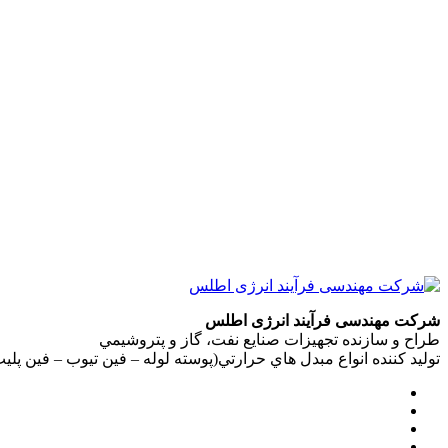
شركت مهندسی فرآيند انرژی اطلس
طراح و سازنده تجهيزات صنايع نفت، گاز و پتروشيمي
توليد کننده انواع مبدل هاي حرارتي(پوسته لوله – فين تيوب – فين پل