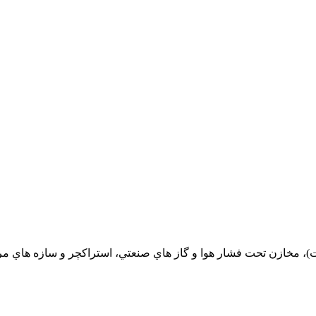
يت)، مخازن تحت فشار هوا و گاز هاي صنعتي، استراكچر و سازه هاي مربو