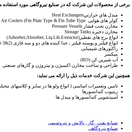
برخی از محصولات این شرکت که در صنایع نیروگاهی مورد استفاده م
مبدل هاي حرارتيHeat Exchangers
کولر های هوایی Air Coolers (Fin Plate Type & Fin Tube Type
مخازن تحت فشار Pressure Vessels
مخازن ذخیره Storage Tanks
انواع برج های تقطیر(Adsorber,Absorber, Liq.Lib.Extractor)
انواع فیلتر و پوسته فیلتر ، جدا کننده های دو و سه فازی (2&3 phaseseparator )
راکتورهای شیمیایی
میکسر
آب شیرین کن (RO)
طراحی و ساخت مخازن اکسیژن و نیتروژن و گازهای صنعتی
همچنین این شرکت خدمات ذیل را ارائه می نماید:
تامین وتعمیرات اساسی ( انواع ولو ها در سایز و کلاسهای مختل
ریتیوب کندانسورها
اسیدشویی کندانسورها و مبدل ها
صنایع نفت , گاز , پالایش و پتروشیمی
صنایع نیروگاهی