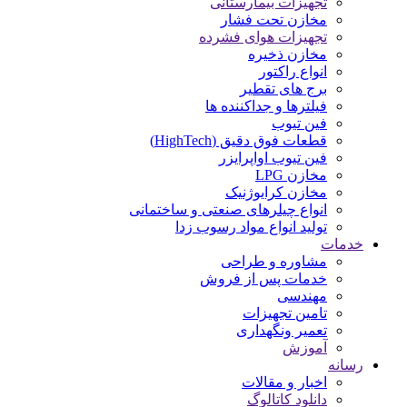
تجهیزات بیمارستانی
مخازن تحت فشار
تجهیزات هوای فشرده
مخازن ذخیره
انواع راکتور
برج های تقطیر
فیلترها و جداکننده ها
فین تیوب
قطعات فوق دقیق (HighTech)
فین تیوب اواپرایزر
مخازن LPG
مخازن کرایوژنیک
انواع چیلرهای صنعتی و ساختمانی
تولید انواع مواد رسوب زدا
خدمات
مشاوره و طراحی
خدمات پس از فروش
مهندسی
تامین تجهیزات
تعمیر ونگهداری
آموزش
رسانه
اخبار و مقالات
دانلود کاتالوگ