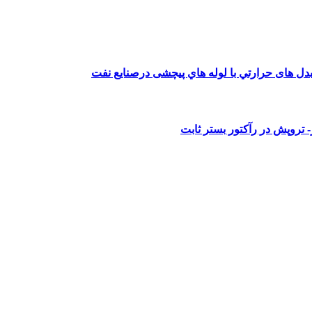
ل هاى حرارتي با لوله هاي پيچشى درصنايع نفت
 تروپش در رآكتور بستر ثابت