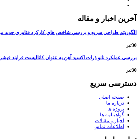
آخرین اخبار و مقاله
الگوريتم طراحى سريع و بررسي شاخص هاي كاركرد فناورى جديد مبد
30
تیر
بررسى عملكرد نانو ذرات اكسيد آهن به عنوان كاتاليست فرايند فيشر-
30
تیر
دسترسی سریع
صفحه اصلی
درباره ما
پروژه ها
گواهینامه ها
اخبار و مقالات
اطلاعات تماس