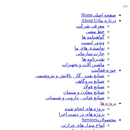
صفحه اصلی
Home
درباره ما
About Us
معرفی شرکت
خط مشی
گواهینامه ها
وندور لیست
توانمندی های ما
چارت سازمانی
تقدیرنامه ها
ماشین آلات و تجهیزات
حوزه فعالیت
صنایع نفت , گاز , پالایش و پتروشیمی
صنایع نیروگاهی
صنایع فولاد
صنایع معادن و سیمان
صنایع غذایی , دارویی و شیمیایی
پروژه ها
پروژه های انجام شده
پروژه های در دست اجرا
محصولات
Services
انواع مبدل های حرارتی