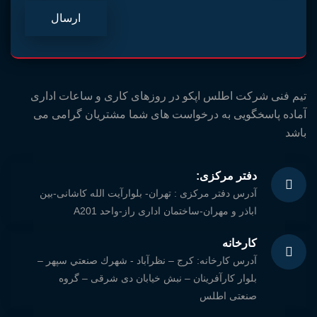
ارسال
تیم فنی شرکت اطلس اپکو در روزهای کاری و ساعات اداری
آماده پاسخگویی به درخواست های شما مشتریان گرامی می
باشد
دفتر مرکزی:
آدرس دفتر مركزی : تهران- بلوارآيت الله كاشانی-بين
اباذر و مهران-ساختمان اداری راز-واحد A201
کارخانه
آدرس كارخانه: كرج – نظرآباد - شهرك صنعتي سپهر –
بلوار كارآفرينان – نبش خيابان دی شرقی – گروه
صنعتی اطلس