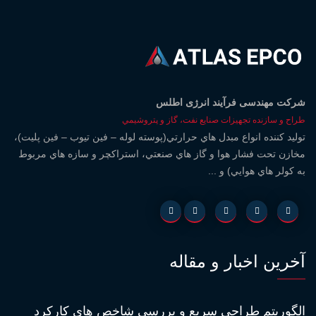
شركت مهندسی فرآيند انرژی اطلس
طراح و سازنده تجهيزات صنايع نفت، گاز و پتروشيمي
توليد کننده انواع مبدل هاي حرارتي(پوسته لوله – فين تيوب – فين پليت)،
مخازن تحت فشار هوا و گاز هاي صنعتي، استراكچر و سازه هاي مربوط
به كولر هاي هوايي) و ...
آخرین اخبار و مقاله
الگوريتم طراحى سريع و بررسي شاخص هاي كاركرد