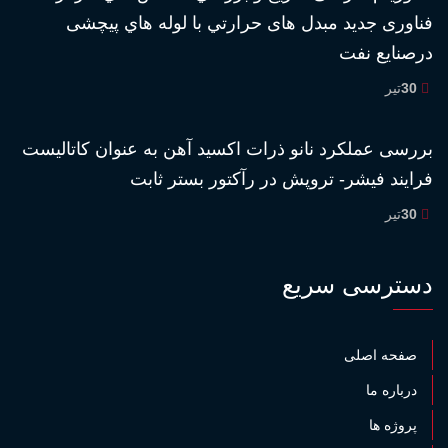
فناورى جديد مبدل هاى حرارتي با لوله هاي پيچشى
درصنايع نفت
30
تیر
بررسى عملكرد نانو ذرات اكسيد آهن به عنوان كاتاليست
فرايند فيشر- تروپش در رآكتور بستر ثابت
30
تیر
دسترسی سریع
صفحه اصلی
درباره ما
پروژه ها